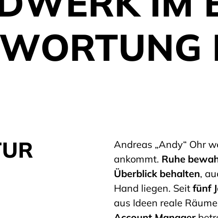
DWERK IM B
WORTUNG I
TUR
Andreas „Andy“ Ohr wei
ankommt.
Ruhe bewahr
Überblick behalten
, au
Hand liegen. Seit
fünf 
aus Ideen reale Räume
Account Manager
betr