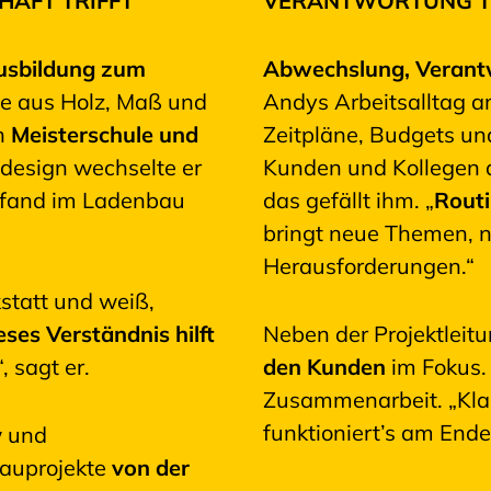
AFT TRIFFT
VERANTWORTUNG T
usbildung zum
Abwechslung, Verant
wie aus Holz, Maß und
Andys Arbeitsalltag am
ch
Meisterschule und
Zeitpläne, Budgets und
design wechselte er
Kunden und Kollegen a
fand im Ladenbau
das gefällt ihm. „
Routi
bringt neue Themen,
Herausforderungen.“
statt und weiß,
eses Verständnis hilft
Neben der Projektleit
 sagt er.
den Kunden
im Fokus. 
Zusammenarbeit. „Klar
funktioniert’s am Ende 
w und
bauprojekte
von der