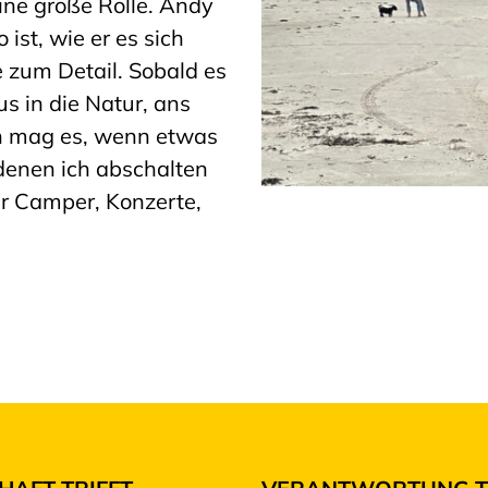
 eine große Rolle. Andy
 ist, wie er es sich
e zum Detail. Sobald es
us in die Natur, ans
ch mag es, wenn etwas
 denen ich abschalten
er Camper, Konzerte,