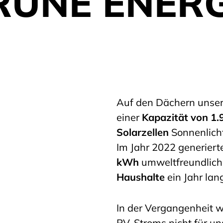
RÜNE ENERG
Auf den Dächern unse
einer
Kapazität von 1
Solarzellen
Sonnenlicht
Im Jahr 2022 generiert
kWh
umweltfreundlich
Haushalte
ein Jahr lan
In der Vergangenheit w
PV-Stroms nicht für un