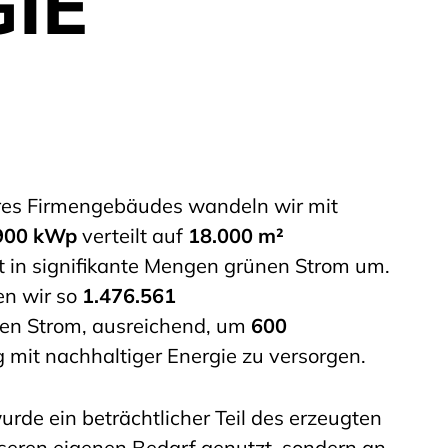
IE
res Firmengebäudes wandeln wir mit
.900 kWp
verteilt auf
18.000 m²
 in signifikante Mengen grünen Strom um.
en wir so
1.476.561
en Strom, ausreichend, um
600
g mit nachhaltiger Energie zu versorgen.
urde ein beträchtlicher Teil des erzeugten
seren eigenen Bedarf genutzt, sondern an