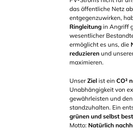
das öffentliche Netz 
entgegenzuwirken, ha
Ringleitung
in Angriff
wesentlicher Bestandte
ermöglicht es uns, die
reduzieren
und unsere
maximieren.
Unser
Ziel
ist ein
CO² n
Unabhängigkeit von e
gewährleisten und de
standzuhalten. Ein ent
grünen und selbst bes
Motto:
Natürlich nachha