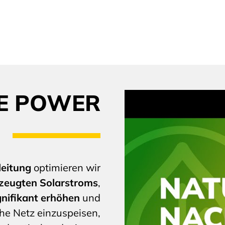
E POWER
leitung
optimieren wir
rzeugten Solarstroms
,
gnifikant erhöhen
und
che Netz einzuspeisen,