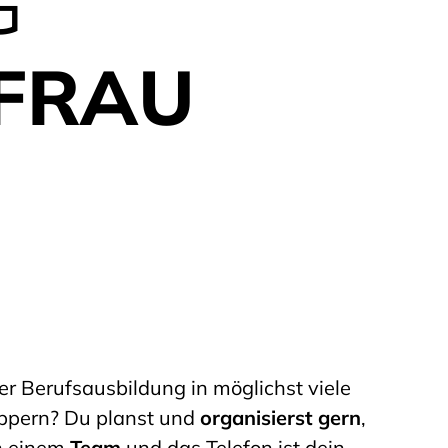
G
FRAU
er Berufsausbildung in möglichst viele
ppern? Du planst und
organisierst gern
,
n einem
Team
und das Telefon ist dein