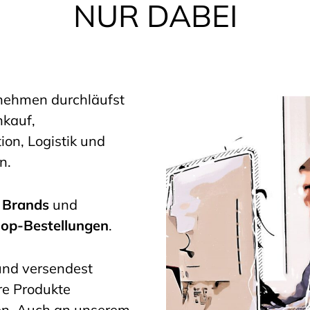
NUR DABEI
rnehmen durchläufst
nkauf,
on, Logistik und
n.
 Brands
und
op-Bestellungen
.
 und versendest
re Produkte
n. Auch an unserem