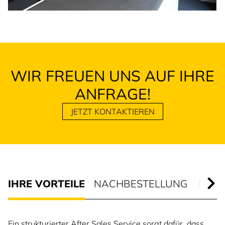
WIR FREUEN UNS AUF IHRE
ANFRAGE!
JETZT KONTAKTIEREN
EINE AUSWAHL DER LEISTUN
IHRE VORTEILE
NACHBESTELLUNG
ROLL
Ein strukturierter After Sales Service sorgt dafür, dass